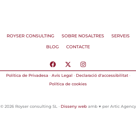
ROYSER CONSULTING
SOBRE NOSALTRES
SERVEIS
BLOG
CONTACTE
F
X
I
a
-
n
c
t
s
Política de Privadesa
·
Avís Legal
·
Declaració d'accessibilitat
·
e
w
t
Política de cookies
b
i
a
o
t
g
o
t
r
k
e
a
© 2026 Royser consulting SL ·
Disseny web
amb ♥️ per Artic Agency
r
m