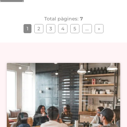
Total pàgines:
7
1
2
3
4
5
...
»