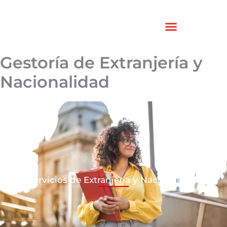
Vés
al
contingut
Gestoría de Extranjería y
Nacionalidad
Servicios de Extranjería y Nacionalidad