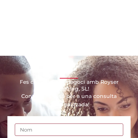
Fes créixer el teu negoci amb Royser
Consulting, SL!
Contacti'ns avui per a una consulta
personalitzada!