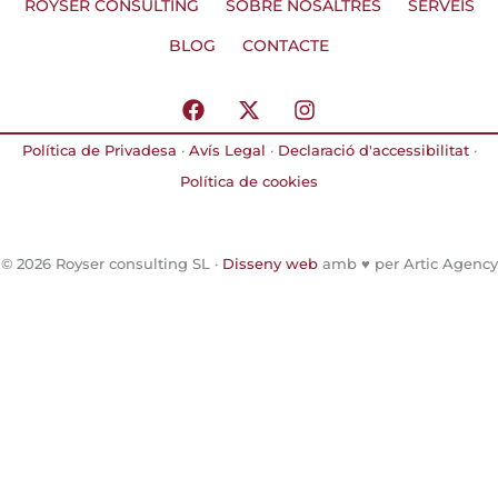
ROYSER CONSULTING
SOBRE NOSALTRES
SERVEIS
BLOG
CONTACTE
F
X
I
a
-
n
c
t
s
Política de Privadesa
·
Avís Legal
·
Declaració d'accessibilitat
·
e
w
t
Política de cookies
b
i
a
o
t
g
o
t
r
k
e
a
© 2026 Royser consulting SL ·
Disseny web
amb ♥️ per Artic Agency
r
m