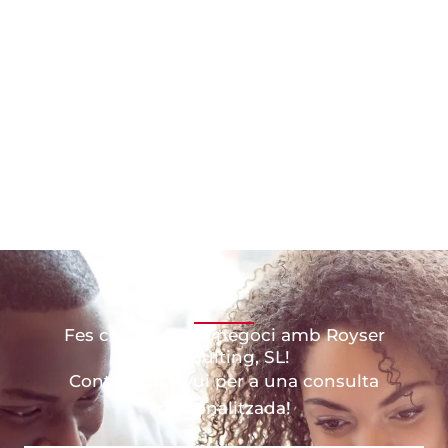
Fes créixer el teu negoci amb Royser
Consulting, SL!
Contacti'ns avui per a una consulta
personalitzada!