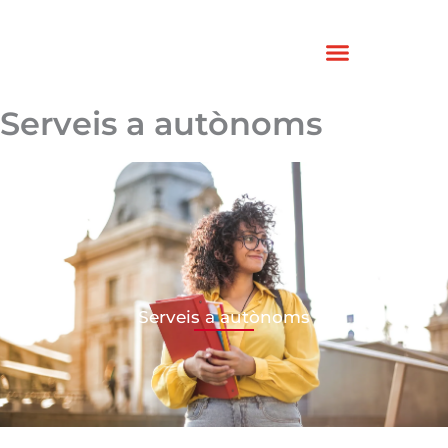
Vés
al
contingut
Serveis a autònoms
Serveis a autònoms