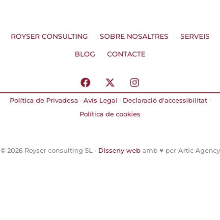
ROYSER CONSULTING
SOBRE NOSALTRES
SERVEIS
BLOG
CONTACTE
F
X
I
a
-
n
c
t
s
Política de Privadesa
·
Avís Legal
·
Declaració d'accessibilitat
·
e
w
t
Política de cookies
b
i
a
o
t
g
o
t
r
k
e
a
© 2026 Royser consulting SL ·
Disseny web
amb ♥️ per Artic Agency
r
m