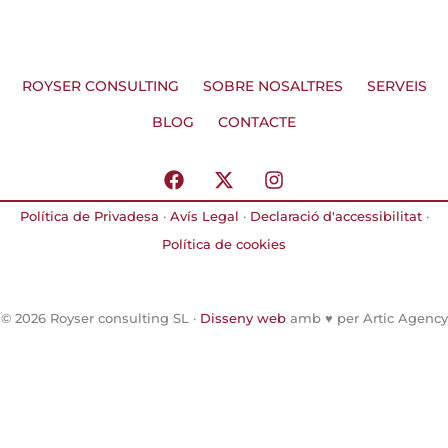
ROYSER CONSULTING
SOBRE NOSALTRES
SERVEIS
BLOG
CONTACTE
F
X
I
a
-
n
c
t
s
Política de Privadesa
·
Avís Legal
·
Declaració d'accessibilitat
·
e
w
t
Política de cookies
b
i
a
o
t
g
o
t
r
k
e
a
© 2026 Royser consulting SL ·
Disseny web
amb ♥️ per Artic Agency
r
m