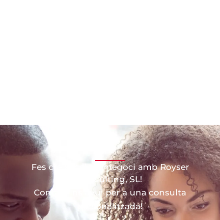
Fes créixer el teu negoci amb Royser
Consulting, SL!
Contacti'ns avui per a una consulta
personalitzada!