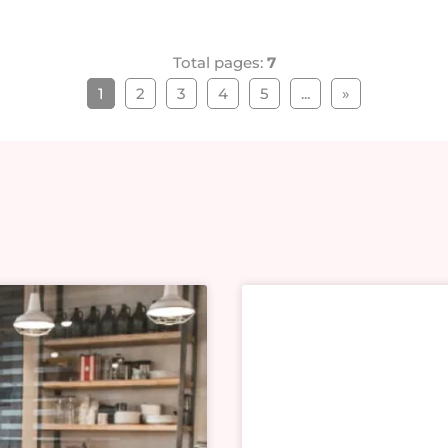
Total pages:
7
1
2
3
4
5
...
»