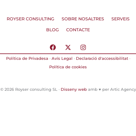
ROYSER CONSULTING
SOBRE NOSALTRES
SERVEIS
BLOG
CONTACTE
F
X
I
a
-
n
c
t
s
Política de Privadesa
·
Avís Legal
·
Declaració d'accessibilitat
·
e
w
t
Política de cookies
b
i
a
o
t
g
o
t
r
k
e
a
© 2026 Royser consulting SL ·
Disseny web
amb ♥️ per Artic Agency
r
m