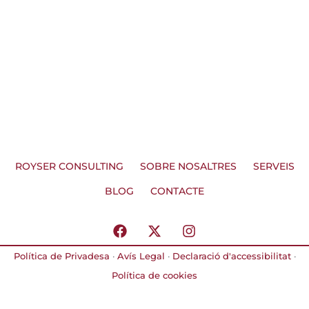
ROYSER CONSULTING
SOBRE NOSALTRES
SERVEIS
BLOG
CONTACTE
F
X
I
a
-
n
c
t
s
Política de Privadesa
·
Avís Legal
·
Declaració d'accessibilitat
·
e
w
t
Política de cookies
b
i
a
o
t
g
o
t
r